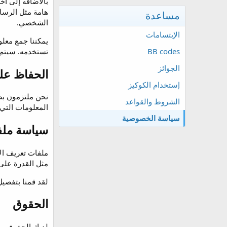
بالاضافه إلى ا
هامة مثل الرسائ
مساعدة
الشخصي.
الإبتسامات
يمكننا جمع معل
BB codes
تستخدمه. سيتم ا
الجوائز
الحفاظ على
إستخدام الكوكيز
نحن ملتزمون بضم
الشروط والقواعد
المعلومات التي 
سياسة الخصوصية
سياسة ملفا
ملفات تعريف الا
مثل القدرة على 
لقد قمنا بتفصيل
الحقوق
لديك الحق في ا